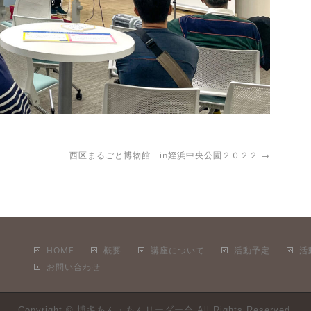
西区まるごと博物館 in姪浜中央公園２０２２
→
HOME
概要
講座について
活動予定
活
お問い合わせ
Copyright ©
博多あん・あんリーダー会
All Rights Reserved.