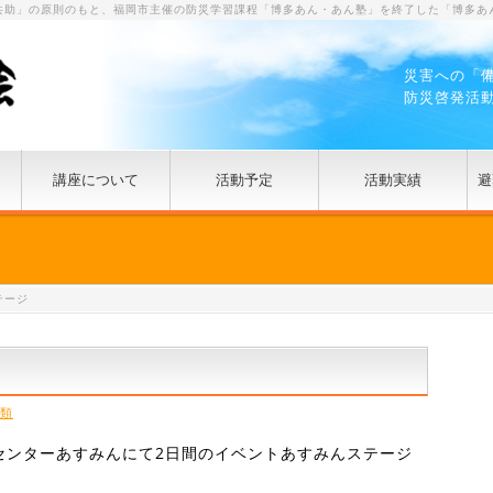
共助」の原則のもと、福岡市主催の防災学習課程「博多あん・あん塾」を終了した「博多あ
災害への「
防災啓発活
講座について
活動予定
活動実績
避
テージ
類
センターあすみんにて2日間のイベントあすみんステージ