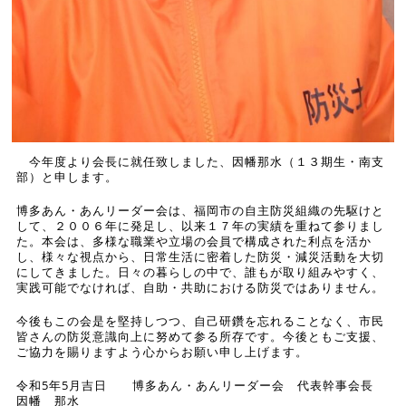
今年度より会長に就任致しました、因幡那水（１３期生・南支
部）と申します。
博多あん・あんリーダー会は、福岡市の自主防災組織の先駆けと
して、２００６年に発足し、以来１７年の実績を重ねて参りまし
た。本会は、多様な職業や立場の会員で構成された利点を活か
し、様々な視点から、日常生活に密着した防災・減災活動を大切
にしてきました。日々の暮らしの中で、誰もが取り組みやすく、
実践可能でなければ、自助・共助における防災ではありません。
今後もこの会是を堅持しつつ、自己研鑽を忘れることなく、市民
皆さんの防災意識向上に努めて参る所存です。今後ともご支援、
ご協力を賜りますよう心からお願い申し上げます。
令和5年5月吉日 博多あん・あんリーダー会 代表幹事会長
因幡 那水