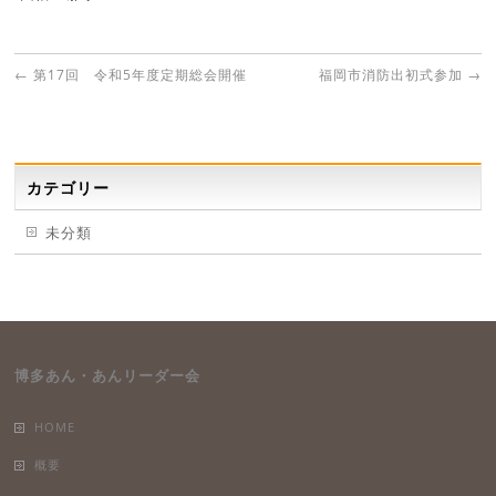
←
第17回 令和5年度定期総会開催
福岡市消防出初式参加
→
カテゴリー
未分類
博多あん・あんリーダー会
HOME
概要