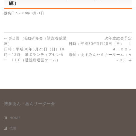
練）
投稿日 : 2018年3月21日
←
第2回 活動研修会（講座養成講
次年度総会予定
座）
日時：平成30年5月20日（日） １
日時：平成30年3月25日（日）10
４：００～
時～12時 県ボランティアセンタ
場所：あすみんセミナールーム（Ａ
ー HUG（避難所運営ゲーム）
～Ｃ）
→
博多あん・あんリーダー会
HOME
概要