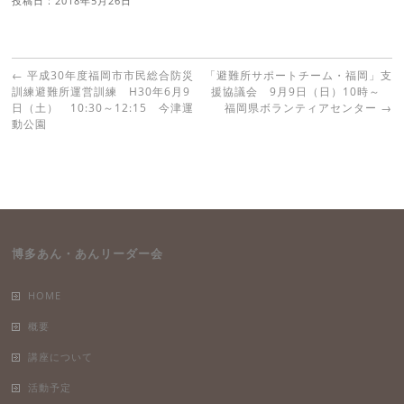
投稿日 : 2018年5月26日
←
平成30年度福岡市市民総合防災
「避難所サポートチーム・福岡」支
訓練避難所運営訓練 H30年6月9
援協議会 9月9日（日）10時～
日（土） 10:30～12:15 今津運
福岡県ボランティアセンター
→
動公園
博多あん・あんリーダー会
HOME
概要
講座について
活動予定